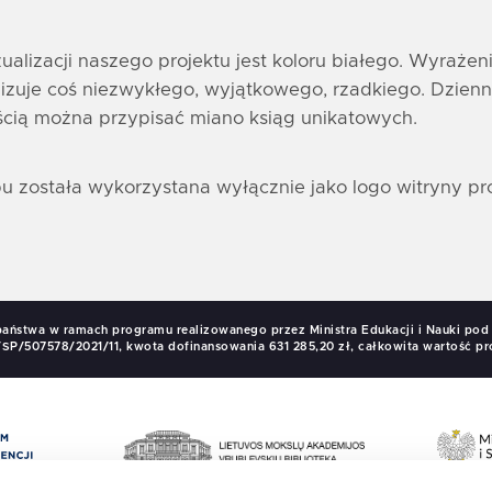
alizacji naszego projektu jest koloru białego. Wyrażen
bolizuje coś niezwykłego, wyjątkowego, rzadkiego. Dzienn
cią można przypisać miano ksiąg unikatowych.
 została wykorzystana wyłącznie jako logo witryny proj
państwa w ramach programu realizowanego przez Ministra Edukacji i Nauki p
SP/507578/2021/11, kwota dofinansowania 631 285,20 zł, całkowita wartość pro