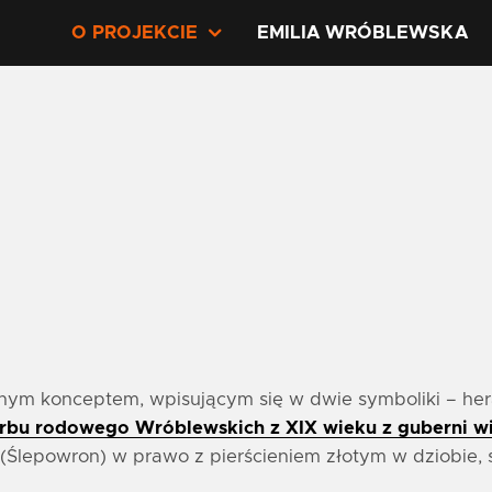
O PROJEKCIE
EMILIA WRÓBLEWSKA
znym konceptem, wpisującym się w dwie symboliki – hera
rbu rodowego Wróblewskich z XIX wieku z guberni wi
 (Ślepowron) w prawo z pierścieniem złotym w dziobie,