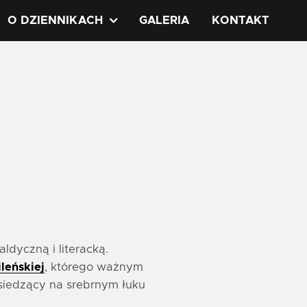
O DZIENNIKACH
GALERIA
KONTAKT
ldyczną i literacką.
leńskiej
, którego ważnym
 siedzący na srebrnym łuku