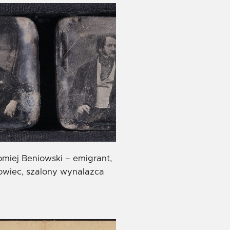
omiej Beniowski – emigrant,
owiec, szalony wynalazca