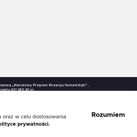
od nazwą „Narodowy Program Rozwoju Humanistyki”,
jektu 631 285,20 zł.
Rozumiem
h oraz w celu dostosowania
olityce prywatności.