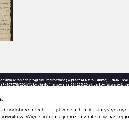
państwa w ramach programu realizowanego przez Ministra Edukacji i Nauki p
SP/507578/2021/11, kwota dofinansowania 631 285,20 zł, całkowita wartość pro
s.
 i podobnych technologii w celach m.in. statystycznyc
kowników. Więcej informacji można znaleźć w naszej
p