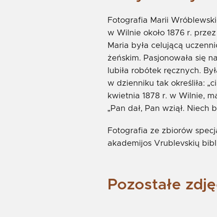
Fotografia Marii Wróblewski
w Wilnie około 1876 r. przez
Maria była celującą uczen
żeńskim. Pasjonowała się nau
lubiła robótek ręcznych. By
w dzienniku tak określiła: „
kwietnia 1878 r. w Wilnie, 
„Pan dał, Pan wziął. Niech 
Fotografia ze zbiorów specj
akademijos Vrublevskių bibl
Pozostałe zdję