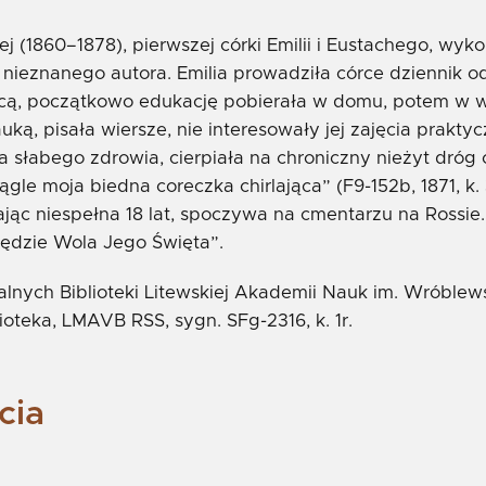
ej (1860–1878), pierwszej córki Emilii i Eustachego, w
 nieznanego autora. Emilia prowadziła córce dziennik od
nicą, początkowo edukację pobierała w domu, potem w 
ką, pisała wiersze, nie interesowały jej zajęcia praktyc
ła słabego zdrowia, cierpiała na chroniczny nieżyt dr
ciągle moja biedna coreczka chirlająca” (F9-152b, 1871, k.
mając niespełna 18 lat, spoczywa na cmentarzu na Rossie
będzie Wola Jego Święta”.
alnych Biblioteki Litewskiej Akademii Nauk im. Wróblew
ioteka, LMAVB RSS, sygn. SFg-2316, k. 1r.
cia