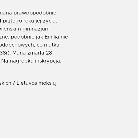
ykonana prawdopodobnie
 piątego roku jej życia.
wileńskim gimnazjum
zne, podobnie jak Emilia nie
óg oddechowych, co matka
 38r). Maria zmarła 28
. Na nagrobku inskrypcja:
skich / Lietuvos mokslų