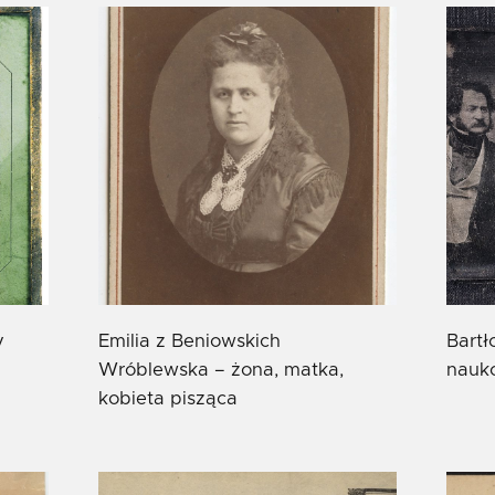
y
Emilia z Beniowskich
Bartł
Wróblewska – żona, matka,
nauk
kobieta pisząca